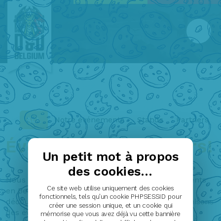
ALL
Notre événements
Stands
Partners
Événements et ateliers!
Un petit mot à propos
des cookies...
Nous sommes présents à de nombreux événements
Ce site web utilise uniquement des cookies
en Belgique et aux Pays-Bas. Ici, vous pouvez
fonctionnels, tels qu’un cookie PHPSESSID pour
découvrir où et quand nous participons ou organisons
créer une session unique, et un cookie qui
des événements ou des ateliers.
mémorise que vous avez déjà vu cette bannière