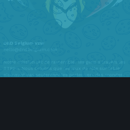
D&D Belgium vzw
hello@dndbelgium.com
Notre mission est de rassembler les gens à travers les
TTRPG. Nous croyons que les jeux de rôle sur table
n'ouvrent pas seulement les portes vers des mondes
fantastiques, mais forgent également de véritables
liens entre les joueurs. C'est pourquoi nous nous
engageons à soutenir les clubs TTRPG locaux, à les
connecter entre eux et à bâtir un solide réseau de
joueurs et d’organisateurs.
NL
EN
FR