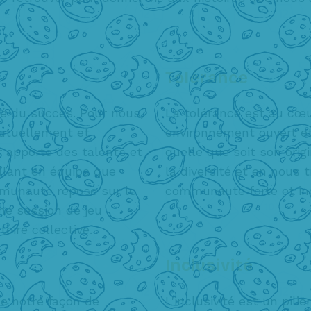
Tolérance
é du succès. Pour nous,
La tolérance est au cœu
mutuellement et
environnement ouvert e
 apporte des talents et
quelle que soit son ori
illant en équipe que
la diversité et en nous 
mmunauté repose sur le
communauté forte et inc
une session de jeu
oire collective.
Inclusivité
de notre façon de
L'inclusivité est un pili