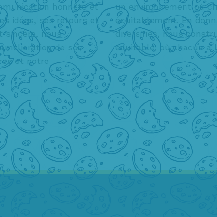
ommunication honnête et
un environnement où cha
es idées, ses retours et
équitablement. En donna
t sincère, nous
diversifiés, nous const
amélioration de soi,
équitable, où chacun a l
res et notre