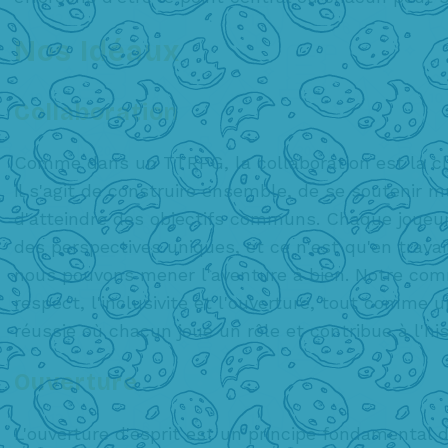
Nos Idéaux
Collaboration
Comme dans un TTRPG, la collaboration est la cl
il s'agit de construire ensemble, de se soutenir 
d'atteindre des objectifs communs. Chaque joueur
des perspectives uniques, et ce n'est qu'en trava
nous pouvons mener l'aventure à bien. Notre co
respect, l'inclusivité et l'ouverture, tout comme 
réussie où chacun joue un rôle et contribue à l'hist
Ouverture
L'ouverture d'esprit est un principe fondamental 