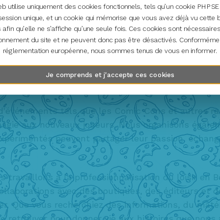
eb utilise uniquement des cookies fonctionnels, tels qu’un cookie PHPS
er, Soutenir et Grandi
session unique, et un cookie qui mémorise que vous avez déjà vu cette 
 afin qu’elle ne s’affiche qu’une seule fois. Ces cookies sont nécessaire
ionnement du site et ne peuvent donc pas être désactivés. Conformémen
réglementation européenne, nous sommes tenus de vous en informer.
rs les TTRPG. Nous croyons que les jeux de rôle su
de véritables liens entre les joueurs. C'est pourq
Je comprends et j'accepte ces cookies
r un solide réseau de joueurs et d’organisateurs.
d'événements tels que les Comic Cons et autres 
a magie aux nouveaux joueurs. Nous organisons égal
périmentés peuvent partager leur passion, échange
availlons à la professionnalisation du loisir en B
collaborations avec des boutiques, des éditeurs et d
r. Que vous recherchiez des informations, du matér
se retrouver pour donner vie aux histoires que nous