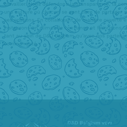
travailler. Nous défendons la transparence, la c
une culture où chacun se sent libre de partager s
ses opinions. En collaborant de manière ouverte e
instaurons un climat de confiance et favorisons L’
tant au sein de D&D Belgium qu’avec nos partenai
communauté.
D&D Belgium vzw