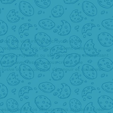
r de nos valeurs. Nous croyons en un
t respectueux, où chacun se sent bienvenu,
gine, ses croyances ou son identité. En embrassant
traitant avec respect, nous créons une
lusive où chacun peut s’épanouir et collaborer.
er essentiel de nos valeurs. Nous aspirons à créer