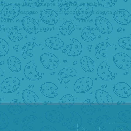
cun se sent accepté, valorisé et traité
nt de l’espace à des perspectives et des talents
ruisons une communauté forte, innovante et
’opportunité de grandir et de contribuer.
NL
EN
FR