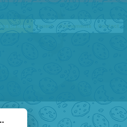
pos de nous
Jouer?
Événements
Contact
..